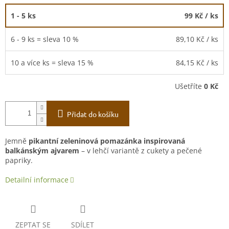
1 - 5 ks
99 Kč
/ ks
6 - 9 ks = sleva 10 %
89,10 Kč
/ ks
10 a více ks = sleva 15 %
84,15 Kč
/ ks
Ušetříte
0 Kč
Přidat do košíku
Jemně
pikantní zeleninová pomazánka inspirovaná
balkánským ajvarem
– v lehčí variantě z cukety a pečené
papriky.
Detailní informace
ZEPTAT SE
SDÍLET