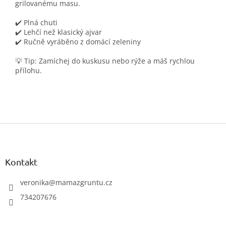
grilovanému masu.
✔️ Plná chuti
✔️ Lehčí než klasický ajvar
✔️ Ručně vyráběno z domácí zeleniny
💡 Tip: Zamíchej do kuskusu nebo rýže a máš rychlou
přílohu.
Z
á
p
a
Kontakt
t
í
veronika
@
mamazgruntu.cz
734207676