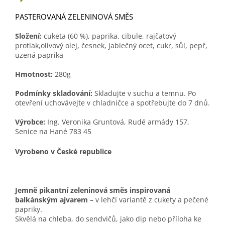
PASTEROVANÁ ZELENINOVÁ SMĚS
Složení:
cuketa (60 %), paprika, cibule, rajčatový
protlak,olivový olej, česnek, jablečný ocet, cukr, sůl, pepř,
uzená paprika
Hmotnost:
280g
Podmínky skladování:
Skladujte v suchu a temnu. Po
otevření uchovávejte v chladničce a spotřebujte do 7 dnů.
Výrobce:
Ing. Veronika Gruntová, Rudé armády 157,
Senice na Hané 783 45
Vyrobeno v České republice
Jemně pikantní zeleninová směs inspirovaná
balkánským ajvarem
– v lehčí variantě z cukety a pečené
papriky.
Skvělá na chleba, do sendvičů, jako dip nebo příloha ke