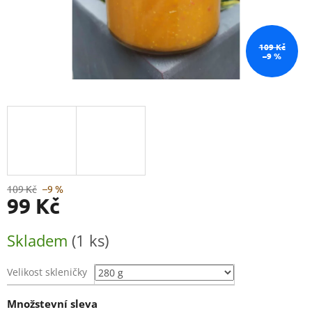
109 Kč
–9 %
109 Kč
–9 %
99 Kč
Měrná
Skladem
(1 ks)
cena:
Velikost skleničky
Množstevní sleva