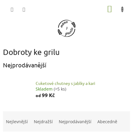
Přejít
NÁKUP
na
obsah
KOŠÍK
Dobroty ke grilu
Nejprodávanější
Cuketové chutney s jablky a kari
Skladem
(>5 ks)
99 Kč
od
Ř
a
Nejlevnější
Nejdražší
Nejprodávanější
Abecedně
z