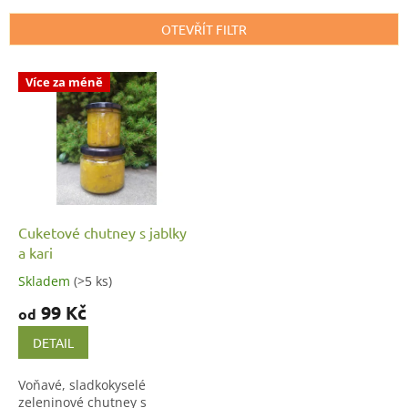
e
n
OTEVŘÍT FILTR
í
p
V
r
Více za méně
ý
o
p
d
i
u
s
k
p
t
r
ů
o
d
Cuketové chutney s jablky
u
a kari
k
Skladem
(>5 ks)
t
99 Kč
ů
od
DETAIL
Voňavé, sladkokyselé
zeleninové chutney s