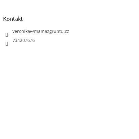
s
á
u
p
a
Kontakt
t
í
veronika
@
mamazgruntu.cz
734207676