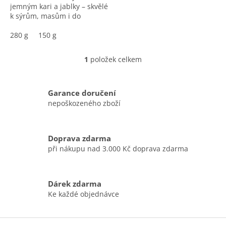
jemným kari a jablky – skvělé
k sýrům, masům i do
veganských jídel.
280 g
150 g
1
položek celkem
O
v
l
á
Garance doručení
d
nepoškozeného zboží
a
c
í
Doprava zdarma
p
při nákupu nad 3.000 Kč doprava zdarma
r
v
k
y
Dárek zdarma
v
Ke každé objednávce
ý
p
i
Z