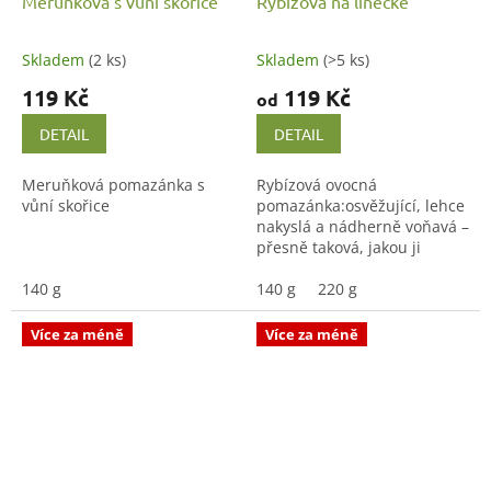
Meruňková s vůní skořice
Rybízová na linecké
Skladem
(2 ks)
Skladem
(>5 ks)
119 Kč
119 Kč
od
DETAIL
DETAIL
Meruňková pomazánka s
Rybízová ovocná
vůní skořice
pomazánka:osvěžující, lehce
nakyslá a nádherně voňavá –
přesně taková, jakou ji
známe z dětství.
140 g
140 g
220 g
Více za méně
Více za méně