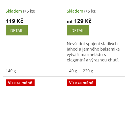
Skladem
(>5 ks)
Skladem
(>5 ks)
119 Kč
129 Kč
od
DETAIL
DETAIL
Nevšední spojení sladkých
jahod a jemného balsamika
vytváří marmeládu s
elegantní a výraznou chutí.
Poctivá domácí výroba v
140 g
malých dávkách pro chvíle,
140 g
220 g
kdy chcete něco trochu...
Více za méně
Více za méně