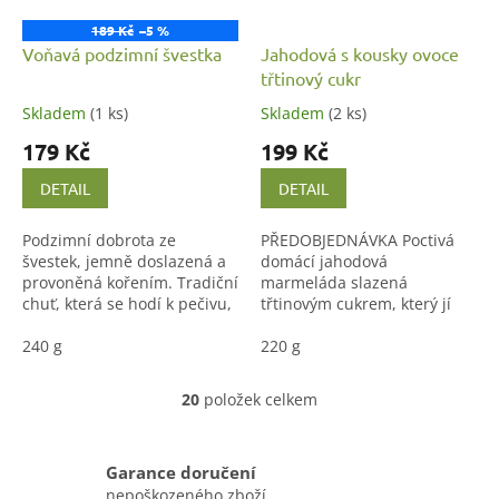
189 Kč
–5 %
Voňavá podzimní švestka
Jahodová s kousky ovoce
třtinový cukr
Skladem
(1 ks)
Skladem
(2 ks)
179 Kč
199 Kč
DETAIL
DETAIL
Podzimní dobrota ze
PŘEDOBJEDNÁVKA Poctivá
švestek, jemně doslazená a
domácí jahodová
provoněná kořením. Tradiční
marmeláda slazená
chuť, která se hodí k pečivu,
třtinovým cukrem, který jí
do buchet i jen tak na lžičku
dodává jemně karamelovou
240 g
chuť a krásně podtrhuje
220 g
sladkost zralých jahod.
Vařená v malých...
20
položek celkem
O
v
l
á
Garance doručení
d
nepoškozeného zboží