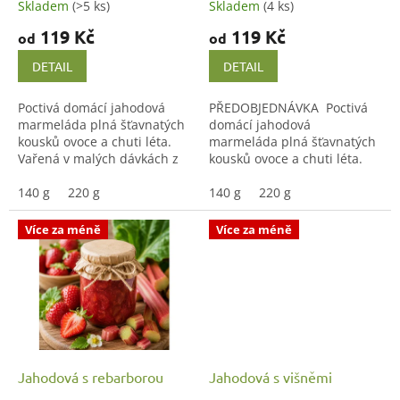
Skladem
(>5 ks)
Skladem
(4 ks)
t
119 Kč
119 Kč
ů
od
od
DETAIL
DETAIL
Poctivá domácí jahodová
PŘEDOBJEDNÁVKA Poctivá
marmeláda plná šťavnatých
domácí jahodová
kousků ovoce a chuti léta.
marmeláda plná šťavnatých
Vařená v malých dávkách z
kousků ovoce a chuti léta.
kvalitních jahod, bez
Vařená v malých dávkách z
zbytečné chemie a s
140 g
220 g
kvalitních jahod, bez
140 g
220 g
důrazem na poctivou
zbytečné chemie a s
domácí...
důrazem na...
Více za méně
Více za méně
Jahodová s rebarborou
Jahodová s višněmi