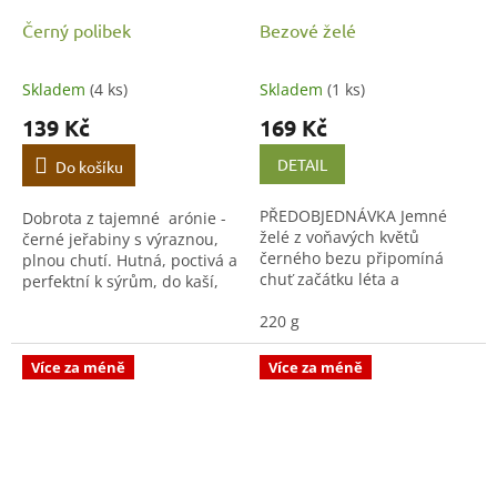
Černý polibek
Bezové želé
Skladem
(4 ks)
Skladem
(1 ks)
139 Kč
169 Kč
DETAIL
Do košíku
PŘEDOBJEDNÁVKA Jemné
Dobrota z tajemné arónie -
želé z voňavých květů
černé jeřabiny s výraznou,
černého bezu připomíná
plnou chutí. Hutná, poctivá a
chuť začátku léta a
perfektní k sýrům, do kaší,
rozkvetlých zahrad. Skvělé
na pečivo i do dezertů.
na pečivo, do dezertů nebo k
220 g
sýrům. Poctivě připravené v
malých...
Více za méně
Více za méně