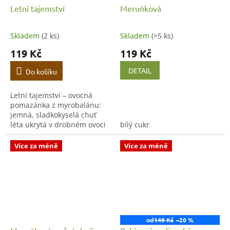
Letní tajemství
Meruňková
Skladem
(2 ks)
Skladem
(>5 ks)
119 Kč
119 Kč
DETAIL
Do košíku
Letní tajemství – ovocná
pomazánka z myrobalánu:
jemná, sladkokyselá chuť
léta ukrytá v drobném ovoci
bílý cukr
zvaném špendlík či
myrobalán.
Více za méně
Více za méně
od
149 Kč
–20 %