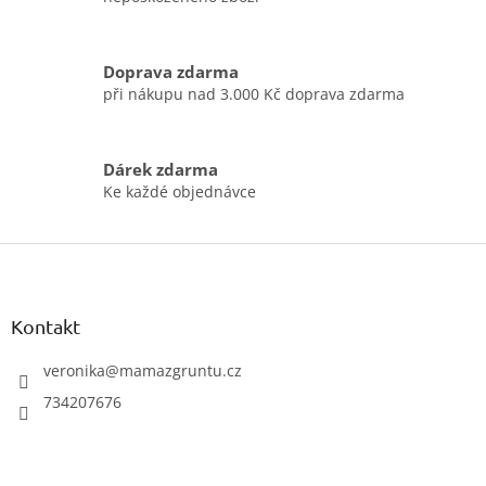
a
c
í
Doprava zdarma
p
při nákupu nad 3.000 Kč doprava zdarma
r
v
k
y
Dárek zdarma
v
Ke každé objednávce
ý
p
i
Z
s
á
u
p
a
Kontakt
t
í
veronika
@
mamazgruntu.cz
734207676