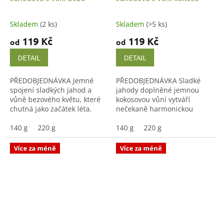
Skladem
(2 ks)
Skladem
(>5 ks)
119 Kč
119 Kč
od
od
DETAIL
DETAIL
PŘEDOBJEDNÁVKA Jemné
PŘEDOBJEDNÁVKA Sladké
spojení sladkých jahod a
jahody doplněné jemnou
vůně bezového květu, které
kokosovou vůní vytváří
chutná jako začátek léta.
nečekaně harmonickou
Poctivá domácí marmeláda
kombinaci, která připomíná
vařená v malých dávkách.
140 g
220 g
letní dezerty a chvíle
140 g
220 g
pohody.
Více za méně
Více za méně