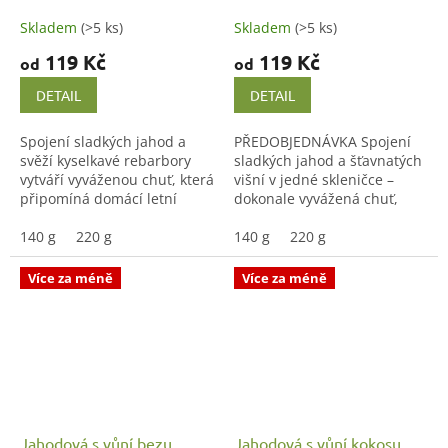
Skladem
(>5 ks)
Skladem
(>5 ks)
119 Kč
119 Kč
od
od
DETAIL
DETAIL
Spojení sladkých jahod a
PŘEDOBJEDNÁVKA Spojení
svěží kyselkavé rebarbory
sladkých jahod a šťavnatých
vytváří vyváženou chuť, která
višní v jedné skleničce –
připomíná domácí letní
dokonale vyvážená chuť,
koláče od babičky. Poctivá
která potěší malé i velké
marmeláda vařená v malých
140 g
220 g
mlsouny.
140 g
220 g
dávkách z kvalitních...
Více za méně
Více za méně
Jahodová s vůní bezu
Jahodová s vůní kokosu