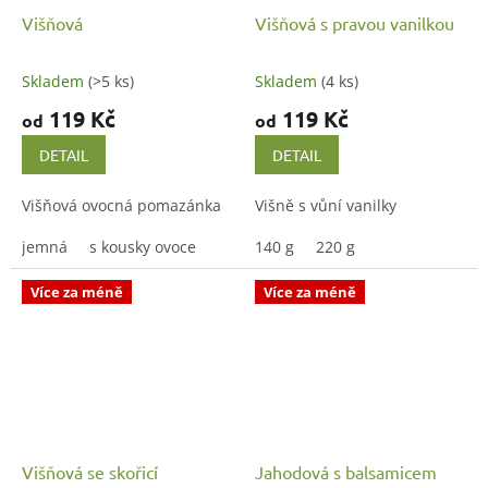
Višňová
Višňová s pravou vanilkou
Skladem
(>5 ks)
Skladem
(4 ks)
119 Kč
119 Kč
od
od
DETAIL
DETAIL
Višňová ovocná pomazánka
Višně s vůní vanilky
jemná
s kousky ovoce
140 g
220 g
Více za méně
Více za méně
Višňová se skořicí
Jahodová s balsamicem