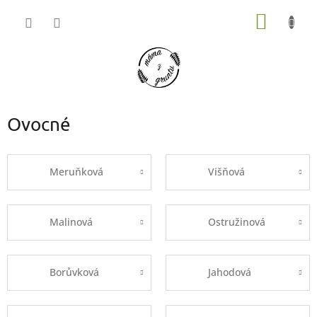
Přejít
NÁKUP
na
obsah
KOŠÍK
Ovocné
Meruňková
Višňová
Malinová
Ostružinová
Borůvková
Jahodová