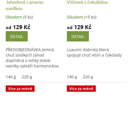
Jahodová s pravou
Višňová s čokoládou
vanilkou
Skladem
(5 ks)
Skladem
(>5 ks)
129 Kč
129 Kč
od
od
DETAIL
DETAIL
PŘEDOBJEDNÁVKA Jemná
Luxusní dobrota která
chuť sladkých jahod
spojuje chuť višní a čokolády
doplněná o lehký dotek
vanilky vytváří harmonickou
kombinaci, která připomíná
domácí letní dezerty. Poctivá
140 g
220 g
140 g
220 g
marmeláda vařená v
malých...
Více za méně
Více za méně