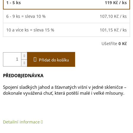
1 - 5 ks
119 Kč
/ ks
6 - 9 ks = sleva 10 %
107,10 Kč
/ ks
10 a více ks = sleva 15 %
101,15 Kč
/ ks
Ušetříte
0 Kč
Přidat do košíku
PŘEDOBJEDNÁVKA
Spojení sladkých jahod a šťavnatých višní v jedné skleničce –
dokonale vyvážená chuť, která potěší malé i velké mlsouny.
Detailní informace