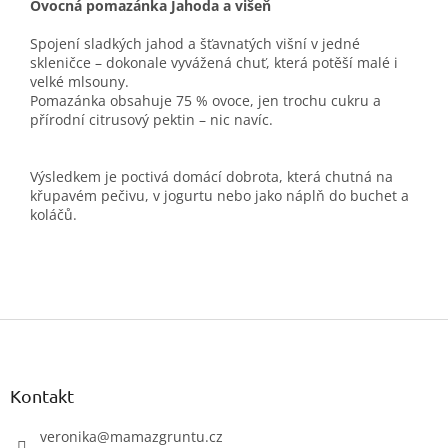
Ovocná pomazánka Jahoda a višeň
Spojení sladkých jahod a šťavnatých višní v jedné
skleničce – dokonale vyvážená chuť, která potěší malé i
velké mlsouny.
Pomazánka obsahuje 75 % ovoce, jen trochu cukru a
přírodní citrusový pektin – nic navíc.
Výsledkem je poctivá domácí dobrota, která chutná na
křupavém pečivu, v jogurtu nebo jako náplň do buchet a
koláčů.
Z
á
p
a
Kontakt
t
í
veronika
@
mamazgruntu.cz