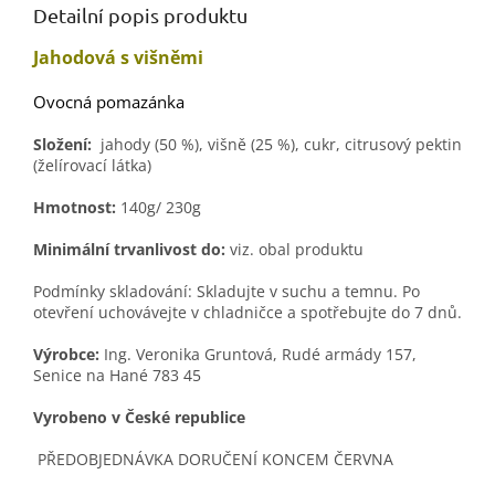
Detailní popis produktu
Jahodová s višněmi
Ovocná pomazánka
Složení:
jahody (50 %), višně (25 %), cukr, citrusový pektin
(želírovací látka)
Hmotnost:
140g/ 230g
Minimální trvanlivost do:
viz. obal produktu
Podmínky skladování: Skladujte v suchu a temnu. Po
otevření uchovávejte v chladničce a spotřebujte do 7 dnů.
Výrobce:
Ing. Veronika Gruntová, Rudé armády 157,
Senice na Hané 783 45
Vyrobeno v České republice
PŘEDOBJEDNÁVKA DORUČENÍ KONCEM ČERVNA