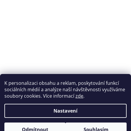
K personalizaci obsahu a reklam, poskytování funkcí
sociálních médií a analýze naší návštěvnosti využíváme
soubory cookies. Více informací
zde
.
Vytvořil Shoptet
Nastavení
Copyright 2026
Dobroty Mámy z gruntu
. Všechna práva
Odmítnout
Souhlasím
vyhrazena.
Upravit nastavení cookies