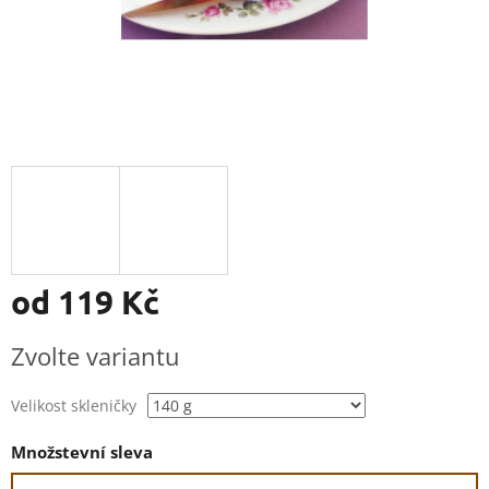
od
119 Kč
Měrná
Zvolte variantu
cena:
Velikost skleničky
Množstevní sleva