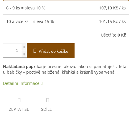
6 - 9 ks = sleva 10 %
107,10 Kč
/ ks
10 a více ks = sleva 15 %
101,15 Kč
/ ks
Ušetříte
0 Kč
Přidat do košíku
Nakládaná paprika
je přesně taková, jakou si pamatuješ z léta
u babičky – poctivě naložená, křehká a krásně vybarvená
Detailní informace
ZEPTAT SE
SDÍLET