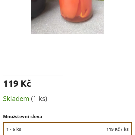
119 Kč
Měrná
Skladem
(1 ks)
cena:
Množstevní sleva
1 - 5 ks
119 Kč
/ ks