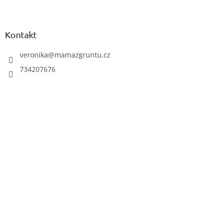
Z
á
p
a
Kontakt
t
í
veronika
@
mamazgruntu.cz
734207676