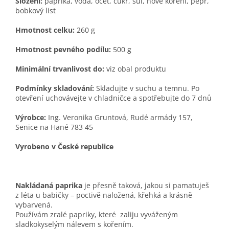
Složení:
paprika, voda, ocet, cukr, sůl, nové koření, pepř,
bobkový list
Hmotnost celku:
260 g
Hmotnost pevného podílu:
500 g
Minimální trvanlivost do:
viz obal produktu
Podmínky skladování:
Skladujte v suchu a temnu. Po
otevření uchovávejte v chladničce a spotřebujte do 7 dnů
Výrobce:
Ing. Veronika Gruntová, Rudé armády 157,
Senice na Hané 783 45
Vyrobeno v České republice
Nakládaná paprika
je přesně taková, jakou si pamatuješ
z léta u babičky – poctivě naložená, křehká a krásně
vybarvená.
Používám zralé papriky, které zaliju vyváženým
sladkokyselým nálevem s kořením.