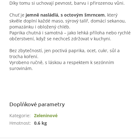
Díky tomu si uchovají pevnost, barvu i přirozenou vůni.
Chuť je
jemně nasládlá, s octovým šmrncem
, který
skvěle doplní každé maso, sýrový talíř, domácí sekanou,
pomazánku i obložený chléb.
Paprika chutná i samotná – jako lehká příloha nebo rychlé
občerstvení, když se nechceš zdržovat v kuchyni.
Bez zbytečností, jen poctivá paprika, ocet, cukr, sůl a
trocha koření.
Vyrobeno ručně, s láskou a respektem k sezónním
surovinám.
Doplňkové parametry
Kategorie
:
Zeleninové
Hmotnost
:
0.6 kg