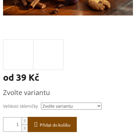
od
39 Kč
Měrná
Zvolte variantu
cena:
Velikost skleničky
Přidat do košíku