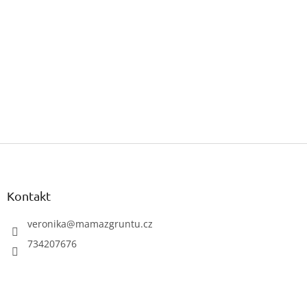
Z
á
p
a
Kontakt
t
í
veronika
@
mamazgruntu.cz
734207676