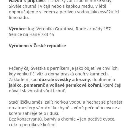
Návod k přípravě:
1–2 lžičky zalít 200ml horké vody.
Skvěle chutná i v čaji nebo s kapkou medu. V létě
doporučujeme s ledem a perlivou vodou jako osvěžující
limonádu.
Výrobce:
Ing. Veronika Gruntová, Rudé armády 157,
Senice na Hané 783 45
Vyrobeno v České republice
Pečený čaj Švestka s perníkem je jako objetí ve chvílích,
kdy venku fičí vítr a doma praská oheň v kamnech.
Základem jsou
dozralé švestky a hrozny
, doplněné o
jablko, pomeranč a voňavé perníkové koření
, které čaji
dávají slavnostní vůni i chuť.
Stačí lžičku směsi zalít horkou vodou a nechat se přenést
do atmosféry vánoční kuchyně – vůně pečeného ovoce a
koření zahřeje tělo i duši.
Bez konzervantů, barviv a chemie – jen poctivé ovoce,
cukr a perníkové koření.